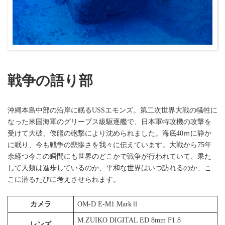
戦争の語り部
沖縄本島中部の沿岸に眠るUSSエモンズ。第二次世界大戦の犠牲に
なった米国海軍のグリーブス級駆逐艦で、日本軍特攻機の攻撃を
受けて大破、僚艦の砲撃により沈められました。海底40ｍに静か
に眠り、今も戦争の悲惨さを我々に伝えています。大戦から75年
余経つ今この瞬間にも世界のどこかで戦争が行われていて、果た
して人類は進歩しているのか、平和な世界はいつ訪れるのか、こ
こに潜るたびに考えさせられます。
カメラ
OM-D E-M1 MarkⅡ
M.ZUIKO DIGITAL ED 8mm F1.8
レンズ