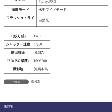
FisheyePRO
撮影モード
水中ワイドモード
フラッシュ・ライ
自然光
ト
F(絞り値)
F4.0
シャッター速度
1/200
露出補正
-0.3EV
ISO(ISO感度)
ISO3200
撮影地
沖縄本島
西村至
生徒名
講師陣