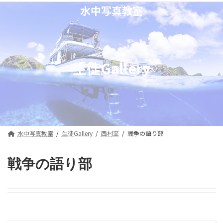
コ
ナ
水中写真教室
ン
ビ
テ
ゲ
ン
ー
ツ
シ
へ
ョ
生徒Gallery
ス
ン
キ
に
ッ
移
プ
動
水中写真教室
生徒Gallery
西村至
戦争の語り部
戦争の語り部