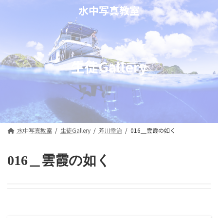
コ
ナ
水中写真教室
ン
ビ
テ
ゲ
ン
ー
ツ
シ
へ
ョ
生徒Gallery
ス
ン
キ
に
ッ
移
プ
動
水中写真教室
生徒Gallery
芳川幸治
016＿雲霞の如く
016＿雲霞の如く