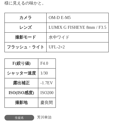
様に見えるの味かと。
カメラ
OM-D E-M5
レンズ
LUMIX G FISHEYE 8mm / F3.5
撮影モード
水中ワイド
フラッシュ・ライト
UFL-2×2
F(絞り値)
F4.0
シャッター速度
1/30
露出補正
-1.7EV
ISO(ISO感度)
ISO200
撮影地
慶良間
芳川幸治
生徒名