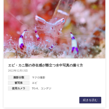
エビ・カニ類の存在感が際立つ水中写真の撮り方
2022年12月13日
撮影分類
マクロ撮影
被写体
エビ
使用カメラ
TG-6
、
コンデジ
続きを読む