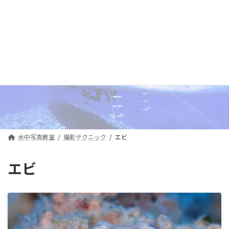
コ
ナ
水中写真教室
ン
ビ
テ
ゲ
ン
ー
ツ
シ
へ
ョ
撮影テクニック
ス
ン
キ
に
ッ
移
プ
動
水中写真教室
撮影テクニック
エビ
エビ