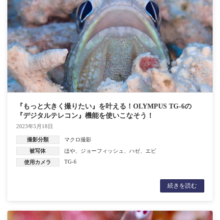
『もっと大きく撮りたい』を叶える！OLYMPUS TG-6の
『デジタルテレコン』機能を使いこなそう！
2023年5月18日
撮影分類
マクロ撮影
被写体
ほや
、
ジョーフィッシュ
、
ハゼ
、
エビ
TG-6
使用カメラ
続きを読む