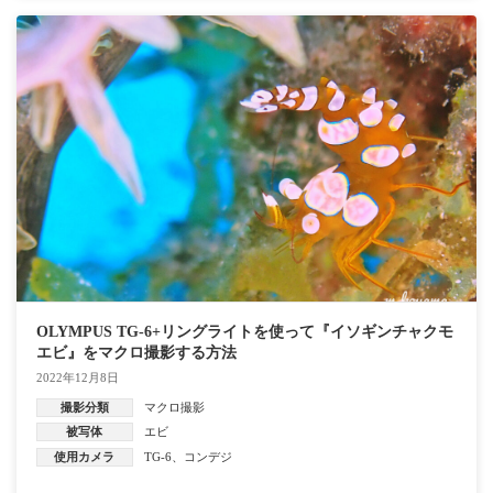
OLYMPUS TG-6+リングライトを使って『イソギンチャクモ
エビ』をマクロ撮影する方法
2022年12月8日
撮影分類
マクロ撮影
被写体
エビ
使用カメラ
TG-6
、
コンデジ