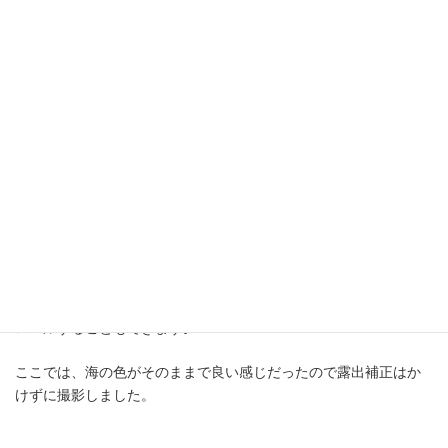
ピントも合わせ易いので、是非使って欲しいテクニックです。
（２）露出補正の決定
基本的にワイド撮影と比較してマクロ撮影では露出補正を大きく
変えることは少ないですが、接近しての撮影のためにライト光量
が露出オーバー気味になる際は露出補正をマイナス側に調整する
ことで、白飛びを防ぐことができます。
今回のように背景に海が入る場合は、露出補正によって海の青さ
が変化するので、被写体の明るさを確認しながら海の色をコント
ロールすることもできます｡
ここでは、海の色がそのままで良い感じだったので露出補正はか
けずに撮影しました。