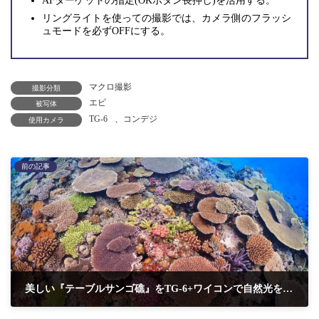
AFターゲットの指定(OKボタン長押し)を活用する。
リングライトを使っての撮影では、カメラ側のフラッシ
ュモードを必ずOFFにする。
マクロ撮影
撮影分類
エビ
被写体
TG-6
、
コンデジ
使用カメラ
前の記事
美しい『テーブルサンゴ礁』をTG-6+ワイコンで自然光を活かしたワイド撮影をする方法
2022年11月22日